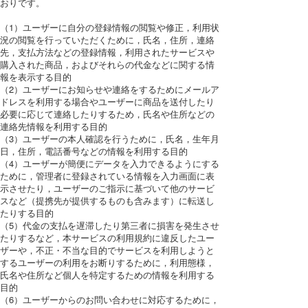
おりです。
（1）ユーザーに自分の登録情報の閲覧や修正，利用状
況の閲覧を行っていただくために，氏名，住所，連絡
先，支払方法などの登録情報，利用されたサービスや
購入された商品，およびそれらの代金などに関する情
報を表示する目的
（2）ユーザーにお知らせや連絡をするためにメールア
ドレスを利用する場合やユーザーに商品を送付したり
必要に応じて連絡したりするため，氏名や住所などの
連絡先情報を利用する目的
（3）ユーザーの本人確認を行うために，氏名，生年月
日，住所，電話番号などの情報を利用する目的
（4）ユーザーが簡便にデータを入力できるようにする
ために，管理者に登録されている情報を入力画面に表
示させたり，ユーザーのご指示に基づいて他のサービ
スなど（提携先が提供するものも含みます）に転送し
たりする目的
（5）代金の支払を遅滞したり第三者に損害を発生させ
たりするなど，本サービスの利用規約に違反したユー
ザーや，不正・不当な目的でサービスを利用しようと
するユーザーの利用をお断りするために，利用態様，
氏名や住所など個人を特定するための情報を利用する
目的
（6）ユーザーからのお問い合わせに対応するために，