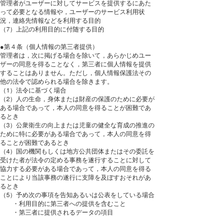
管理者がユーザーに対してサービスを提供するにあた
って必要となる情報や，ユーザーのサービス利用状
況，連絡先情報などを利用する目的
（7）上記の利用目的に付随する目的
●第４条（個人情報の第三者提供）
管理者は，次に掲げる場合を除いて，あらかじめユー
ザーの同意を得ることなく，第三者に個人情報を提供
することはありません。ただし，個人情報保護法その
他の法令で認められる場合を除きます。
（1）法令に基づく場合
（2）人の生命，身体または財産の保護のために必要が
ある場合であって，本人の同意を得ることが困難であ
るとき
（3）公衆衛生の向上または児童の健全な育成の推進の
ために特に必要がある場合であって，本人の同意を得
ることが困難であるとき
（4）国の機関もしくは地方公共団体またはその委託を
受けた者が法令の定める事務を遂行することに対して
協力する必要がある場合であって，本人の同意を得る
ことにより当該事務の遂行に支障を及ぼすおそれがあ
るとき
（5）予め次の事項を告知あるいは公表をしている場合
・利用目的に第三者への提供を含むこと
・第三者に提供されるデータの項目