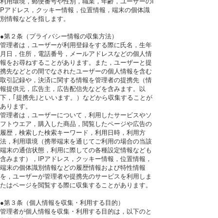
利用環境，郵便番号や性別，職業，年齢，ユーザーのI
Pアドレス，クッキー情報，位置情報，端末の個体識
別情報などを指します。
●第２条（プライバシー情報の収集方法）
管理者は，ユーザーが利用登録をする際に氏名，生年
月日，住所，電話番号，メールアドレスなどの個人情
報をお尋ねすることがあります。また，ユーザーと提
携先などとの間でなされたユーザーの個人情報を含む
取引記録や，決済に関する情報を管理者の提携先（情
報提供元，広告主，広告配信先などを含みます。以
下，｢提携先｣といいます。）などから収集することが
あります。
管理者は，ユーザーについて，利用したサービスやソ
フトウエア，購入した商品，閲覧したページや広告の
履歴，検索した検索キーワード，利用日時，利用方
法，利用環境（携帯端末を通じてご利用の場合の当該
端末の通信状態，利用に際しての各種設定情報なども
含みます），IPアドレス，クッキー情報，位置情報，
端末の個体識別情報などの履歴情報および特性情報
を，ユーザーが管理者や提携先のサービスを利用しま
たはページを閲覧する際に収集することがあります。
●第３条（個人情報を収集・利用する目的）
管理者が個人情報を収集・利用する目的は，以下のと