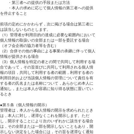
・第三者への提供の手段または方法
・本人の求めに応じて個人情報の第三者への提供
を停止すること
前項の定めにかかわらず，次に掲げる場合は第三者に
は該当しないものとします。
（1）管理者が利用目的の達成に必要な範囲内において
個人情報の取扱いの全部または一部を委託する場合
（オフ会企画の協力者等を含む）
（2）合併その他の事由による事業の承継に伴って個人
情報が提供される場合
（3）個人情報を特定の者との間で共同して利用する場
合であって，その旨並びに共同して利用される個人情
報の項目，共同して利用する者の範囲，利用する者の
利用目的および当該個人情報の管理について責任を有
する者の氏名または名称について，あらかじめ本人に
通知し，または本人が容易に知り得る状態に置いてい
るとき
●第５条（個人情報の開示）
管理者は，本人から個人情報の開示を求められたとき
は，本人に対し，遅滞なくこれを開示します。ただ
し，開示することにより次のいずれかに該当する場合
は，その全部または一部を開示しないこともあり，開
示しない決定をした場合には，その旨を遅滞なく通知