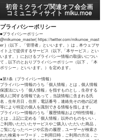
MENU
初音ミクライブ関連オフ会企画
コミュニティサイト miku.moe
プライバシーポリシー
プライバシーポリシー
利用規約
■プライバシーポリシー
@mikumoe_master( https://twitter.com/mikumoe_mast
er )（以下，「管理者」といいます。）は，本ウェブサ
PC表示に切り替え
イト上で提供するサービス（以下,「本サービス」とい
います。）におけるプライバシー情報の取扱いについ
て，以下のとおりプライバシーポリシー（以下，「本
ポリシー」といいます。）を定めます。
●第1条（プライバシー情報）
プライバシー情報のうち「個人情報」とは，個人情報
保護法にいう「個人情報」を指すものとし，生存する
個人に関する情報であって，当該情報に含まれる氏
名，生年月日，住所，電話番号，連絡先その他の記述
等により特定の個人を識別できる情報を指します。
プライバシー情報のうち「履歴情報および特性情報」
とは，上記に定める「個人情報」以外のものをいい，
ご利用いただいたサービスやご購入いただいた商品，
ご覧になったページや広告の履歴，ユーザーが検索さ
れた検索キーワード，ご利用日時，ご利用の方法，ご