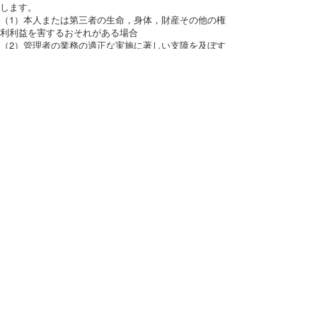
します。
（1）本人または第三者の生命，身体，財産その他の権
利利益を害するおそれがある場合
（2）管理者の業務の適正な実施に著しい支障を及ぼす
おそれがある場合
（3）その他法令に違反することとなる場合
前項の定めにかかわらず，履歴情報および特性情報な
どの個人情報以外の情報については，原則として開示
いたしません。
●第６条（個人情報の訂正および削除）
ユーザーは，管理者の保有する自己の個人情報が誤っ
た情報である場合には，管理者が定める手続きによ
り，管理者に対して個人情報の訂正または削除を請求
することができます。
管理者は，ユーザーから前項の請求を受けてその請求
に応じる必要があると判断した場合には，遅滞なく，
当該個人情報の訂正または削除を行い，これをユーザ
ーに通知します。
●第７条（個人情報の利用停止等）
管理者は，本人から，個人情報が，利用目的の範囲を
超えて取り扱われているという理由，または不正の手
段により取得されたものであるという理由により，そ
の利用の停止または消去（以下，「利用停止等」とい