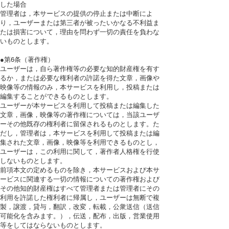
した場合
管理者は，本サービスの提供の停止または中断によ
り，ユーザーまたは第三者が被ったいかなる不利益ま
たは損害について，理由を問わず一切の責任を負わな
いものとします。
●第6条（著作権）
ユーザーは，自ら著作権等の必要な知的財産権を有す
るか，または必要な権利者の許諾を得た文章，画像や
映像等の情報のみ，本サービスを利用し，投稿または
編集することができるものとします。
ユーザーが本サービスを利用して投稿または編集した
文章，画像，映像等の著作権については，当該ユーザ
ーその他既存の権利者に留保されるものとします。た
だし，管理者は，本サービスを利用して投稿または編
集された文章，画像，映像等を利用できるものとし，
ユーザーは，この利用に関して，著作者人格権を行使
しないものとします。
前項本文の定めるものを除き，本サービスおよび本サ
ービスに関連する一切の情報についての著作権および
その他知的財産権はすべて管理者または管理者にその
利用を許諾した権利者に帰属し，ユーザーは無断で複
製，譲渡，貸与，翻訳，改変，転載，公衆送信（送信
可能化を含みます。），伝送，配布，出版，営業使用
等をしてはならないものとします。