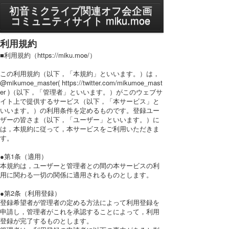
MENU
初音ミクライブ関連オフ会企画
コミュニティサイト miku.moe
プライバシーポリシー
利用規約
利用規約
■利用規約（https://miku.moe/）
この利用規約（以下，「本規約」といいます。）は，
PC表示に切り替え
@mikumoe_master( https://twitter.com/mikumoe_mast
er )（以下，「管理者」といいます。）がこのウェブサ
イト上で提供するサービス（以下，「本サービス」と
いいます。）の利用条件を定めるものです。登録ユー
ザーの皆さま（以下，「ユーザー」といいます。）に
は，本規約に従って，本サービスをご利用いただきま
す。
●第1条（適用）
本規約は，ユーザーと管理者との間の本サービスの利
用に関わる一切の関係に適用されるものとします。
●第2条（利用登録）
登録希望者が管理者の定める方法によって利用登録を
申請し，管理者がこれを承認することによって，利用
登録が完了するものとします。