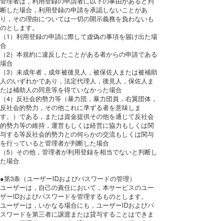
管理者は，利用登録の申請者に以下の事由があると判
断した場合，利用登録の申請を承認しないことがあ
り，その理由については一切の開示義務を負わないも
のとします。
（1）利用登録の申請に際して虚偽の事項を届け出た場
合
（2）本規約に違反したことがある者からの申請である
場合
（3）未成年者，成年被後見人，被保佐人または被補助
人のいずれかであり，法定代理人，後見人，保佐人ま
たは補助人の同意等を得ていなかった場合
（4）反社会的勢力等（暴力団，暴力団員，右翼団体，
反社会的勢力，その他これに準ずる者を意味しま
す。）である，または資金提供その他を通じて反社会
的勢力等の維持，運営もしくは経営に協力もしくは関
与する等反社会的勢力との何らかの交流もしくは関与
を行っていると管理者が判断した場合
（5）その他，管理者が利用登録を相当でないと判断し
た場合
●第3条（ユーザーIDおよびパスワードの管理）
ユーザーは，自己の責任において，本サービスのユー
ザーIDおよびパスワードを管理するものとします。
ユーザーは，いかなる場合にも，ユーザーIDおよびパ
スワードを第三者に譲渡または貸与することはできま