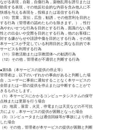
ながる表現，自殺，自傷行為，薬物乱用を誘引または
助長する表現，その他反社会的な内容を含み他人に不
快感を与える表現を，投稿または送信する行為
（10）営業，宣伝，広告，勧誘，その他営利を目的と
する行為（管理者の認めたものを除きます。），性行
為やわいせつな行為を目的とする行為，面識のない異
性との出会いや交際を目的とする行為，他のお客様に
対する嫌がらせや誹謗中傷を目的とする行為，その他
本サービスが予定している利用目的と異なる目的で本
サービスを利用する行為
（11）宗教活動または宗教団体への勧誘行為
（12）その他，管理者が不適切と判断する行為
●第5条（本サービスの提供の停止等）
管理者は，以下のいずれかの事由があると判断した場
合，ユーザーに事前に通知することなく本サービスの
全部または一部の提供を停止または中断することがで
きるものとします。
（1）本サービスにかかるコンピュータシステムの保守
点検または更新を行う場合
（2）地震，落雷，火災，停電または天災などの不可抗
力により，本サービスの提供が困難となった場合
（3）コンピュータまたは通信回線等が事故により停止
した場合
（4）その他，管理者が本サービスの提供が困難と判断