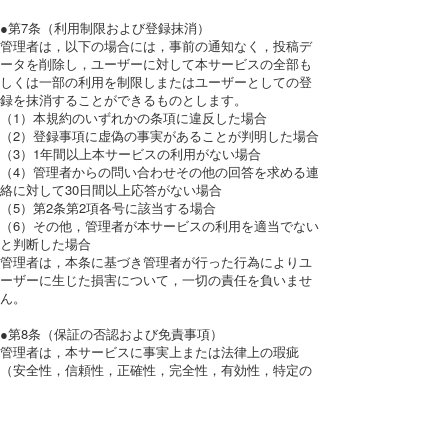
●第7条（利用制限および登録抹消）
管理者は，以下の場合には，事前の通知なく，投稿デ
ータを削除し，ユーザーに対して本サービスの全部も
しくは一部の利用を制限しまたはユーザーとしての登
録を抹消することができるものとします。
（1）本規約のいずれかの条項に違反した場合
（2）登録事項に虚偽の事実があることが判明した場合
（3）1年間以上本サービスの利用がない場合
（4）管理者からの問い合わせその他の回答を求める連
絡に対して30日間以上応答がない場合
（5）第2条第2項各号に該当する場合
（6）その他，管理者が本サービスの利用を適当でない
と判断した場合
管理者は，本条に基づき管理者が行った行為によりユ
ーザーに生じた損害について，一切の責任を負いませ
ん。
●第8条（保証の否認および免責事項）
管理者は，本サービスに事実上または法律上の瑕疵
（安全性，信頼性，正確性，完全性，有効性，特定の
目的への適合性，セキュリティなどに関する欠陥，エ
ラーやバグ，権利侵害などを含みます。）がないこと
を明示的にも黙示的にも保証しておりません。
管理者は，本サービスに起因してユーザーに生じたあ