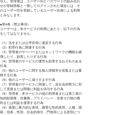
せん。管理者は，ユーザーIDとパスワードの組み合わ
せが登録情報と一致してログインされた場合には，そ
のユーザーIDを登録しているユーザー自身による利用
とみなします。
●第4条（禁止事項）
ユーザーは，本サービスの利用にあたり，以下の行為
をしてはなりません。
（1）法令または公序良俗に違反する行為
（2）犯罪行為に関連する行為
（3）管理者のサーバーまたはネットワークの機能を破
壊したり，妨害したりする行為
（4）管理者のサービスの運営を妨害するおそれのある
行為
（5）他のユーザーに関する個人情報等を収集または蓄
積する行為
（6）他のユーザーに成りすます行為
（7）管理者のサービスに関連して，反社会的勢力に対
して直接または間接に利益を供与する行為
（8）管理者，本サービスの他の利用者または第三者の
知的財産権，肖像権，プライバシー，名誉その他の権
利または利益を侵害する行為
（9）過度に暴力的な表現，露骨な性的表現，人種，国
籍，信条，性別，社会的身分，門地等による差別につ